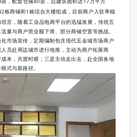
0
亩，配套仓储
80
亩，总建筑面积达
17
万平方
42
栋商铺和
1
栋综合大楼组成，目前商户入驻率稳
弟坦言，随着工业品电商平台的迅猛发展，传统五
客流量与商户营业额下滑、部分商铺空置等挑战。
强化市场宣传，定期编制包含现代五金城市场商户
织人员赴周边城市进行地推，主动为商户拓展商
营成本，共渡时艰；三是主动走出去，赴全国各地
新模式与新路径。