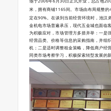
场于
2006
年
6
月
30
日正式开业，总占地
20
米，拥有商铺
1165
间。市场由布局规整的
定在
90%
。在谈到当前经营环境时，池汉
金机电市场普遍承压，现代五金城也面临
为积极应对，市场管理方多措并举：一是
经营品类、价格等信息的采购指南，并组
机；二是适时调整租金策略，降低商户经
同类市场考察学习，积极探索转型发展的