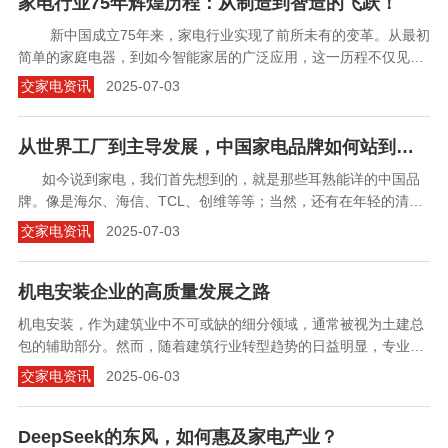
家电行业75年辉煌历程：从制造到智造的飞跃！
再度变差和变难。引发了市场各方对于接下来市
新中国成立75年来，家电行业实现了前所未有的变革。从最初
简单的家庭电器，到如今智能家居的广泛应用，这一历程不仅见证
了中国制造力的崛起，更展现了从“中国制造”到“中国智造”的辉煌转
交家电资讯
2025-07-03
型。 最初，中国的家电产品以实用为主，简单的收音机或电视
机就是家庭的宝贵电器。然而，随着科技与经济的迅猛发展，人们
对家电的需求发生了显著变化。如今，智能化和个性化已成为家电
从世界工厂到主导发展，中国家电品牌如何站到世界顶端
产品的新追求，更新换代
如今说到家电，我们首先想到的，就是那些耳熟能详的中国品
牌。像是海尔、海信、TCL、创维等等；当然，还有在年轻的清洁
家电领域，大家熟悉的石头、追觅；以及九阳、小熊这些小家电品
交家电资讯
2025-07-03
牌……甚至，在一些高端品牌后面，也同样有着中国品牌的身影，
比如COLMO背后有美的，Gorenje背后则有海信。 如今，我们
似乎对于中国家电品牌所取得成就，已经司空见惯，但实际上，纵
机电安装企业的高质量发展之路
观中国家电产业的发展，也不过短短的几十年时
机电安装，作为建筑业中不可或缺的细分领域，通常被视为土建总
包的辅助部分。然而，随着建筑行业转型趋势的日益明显，专业化
与差异化发展成为行业新常态，综合性建筑企业纷纷瞄准细分行
交家电资讯
2025-06-03
业，力求打造“隐形冠军”。机电安装领域，自然也成为了各家企业
争相角逐的焦点。本文旨在深入剖析机电安装行业的当前状况与所
面临的问题，从而探寻企业实现高质量发展的有效路径。1—机电
DeepSeek的东风，如何惠及家电产业？