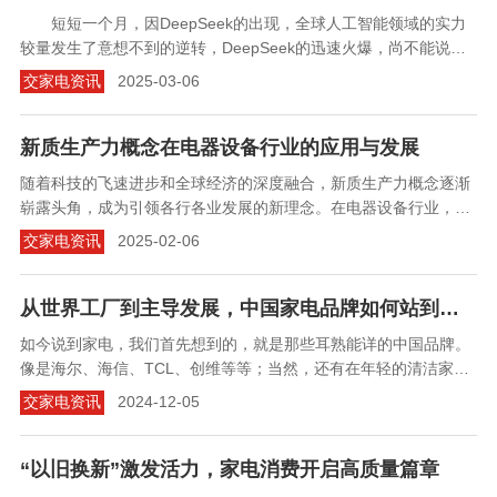
安装行业发展现状▌1. 机电安装工程的概念及特点机电安装
短短一个月，因DeepSeek的出现，全球人工智能领域的实力
较量发生了意想不到的逆转，DeepSeek的迅速火爆，尚不能说直
接戳破过去几年OpenAI所塑造的“AI神话”，但确实证明了，在
交家电资讯
2025-03-06
OpenAI之外，存在一种完全不同的AI生存逻辑，而智能家居领域则
成为此类技术落地的重要战场之一。 目前，阿里、腾讯、华
为、百度等科技巨头外，海尔、海信、TCL、四川长虹、老板电
新质生产力概念在电器设备行业的应用与发展
器、居然智家、涂鸦智能等智能家电/家居相关品牌也相继宣布接入
随着科技的飞速进步和全球经济的深度融合，新质生产力概念逐渐
Deep
崭露头角，成为引领各行各业发展的新理念。在电器设备行业，新
质生产力的应用正悄然改变着传统生产方式和市场格局。一、新质
交家电资讯
2025-02-06
生产力推动电器设备技术创新新质生产力强调以创新为核心，通过
引入先进技术和管理模式，提高生产效率和质量。在电器设备行
业，这意味着企业需要不断研发新产品、新技术，以满足市场日益
从世界工厂到主导发展，中国家电品牌如何站到世界顶端
多样化的需求。例如，智能电网、物联网等技术的应用，使得
如今说到家电，我们首先想到的，就是那些耳熟能详的中国品牌。
像是海尔、海信、TCL、创维等等；当然，还有在年轻的清洁家电
领域，大家熟悉的石头、追觅；以及九阳、小熊这些小家电品
交家电资讯
2024-12-05
牌……甚至，在一些高端品牌后面，也同样有着中国品牌的身影，
比如COLMO背后有美的，Gorenje背后则有海信。如今，我们似乎
对于中国家电品牌所取得成就，已经司空见惯，但实际上，纵观中
“以旧换新”激发活力，家电消费开启高质量篇章
国家电产业的发展，也不过短短的几十年时间，并且在很长的一段