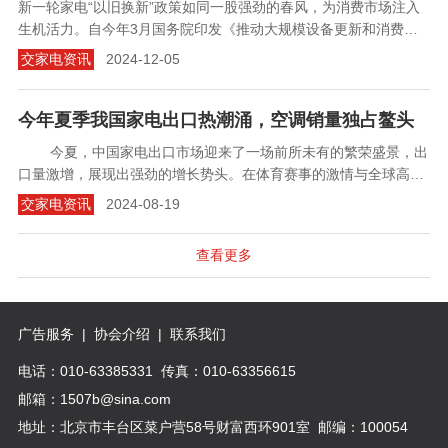
新一轮家电“以旧换新”政策如同一股强劲的春风，为消费市场注入
生机活力。自今年3月国务院印发《推动大规模设备更新和消费品
以旧换新行动方案》以来，消费品以旧换新政策持续加力，家电行
交家电资讯
2024-12-05
业增量明显。市场监管总局对登记使用商品条码的消费品数据监测
显示，3月7日至11月7日，我国消费品新增1516.6万种，同比增长
15.7%。其中，冰箱、洗衣机、电视、空调、电脑、热水器、家用
今年夏季我国家电出口热潮涌，空调销量独占鳌头
灶具和吸油烟机等8类家电产品数量增长突出，共新增10.2万
今夏，中国家电出口市场迎来了一场前所未有的繁荣盛景，出
口量激增，展现出强劲的增长势头。在体育赛事的激情与全球高温
天气的双重催化下，中国家电不仅飞入了千家万户，更让“中国制
交家电资讯
2024-08-19
造”的品牌光芒在国际舞台上熠熠生辉。 家电出口势头强劲 多
品类创新高 根据海关总署的最新数据，2024年1-6月累计出口
查看更多
214,024万台，同比增长24.9%。比6月增速高出0.7个百分点。其
中，6月单月中国出口家用电器40,238万台，同
广告服务
|
协会介绍
|
联系我们
电话：010-63385331 传真：010-63356615
邮箱：1507b@sina.com
地址：北京市丰台区菜户营58号财富西环901室 邮编：100054